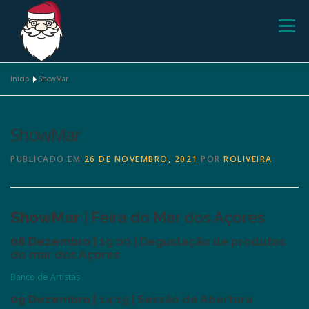
Menu
Início
»
ShowMar
PROGRAMA
ATRAÇÕES
SOPAS
ShowMar
PRESÉPIOS E ALTARINHOS
RANCHOS
PUBLICADO EM
26 DE NOVEMBRO, 2021
POR
ROLIVEIRA
ShowMar
| Feira do Mar dos Açores
08 Dezembro |
19:00 |
Degustação de produtos
do mar dos Açores
Banco de Artistas
09 Dezembro |
14:15 | Sessão de Abertura